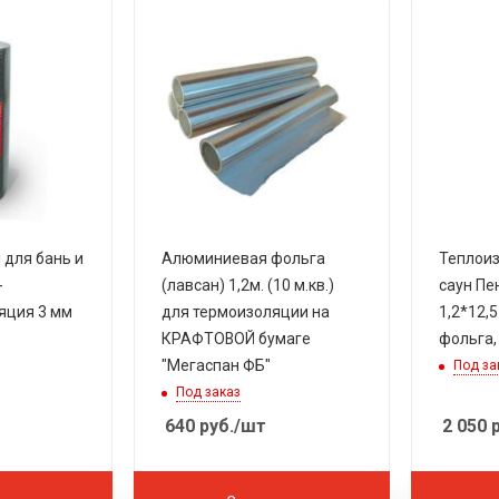
 для бань и
Алюминиевая фольга
Теплоиз
-
(лавсан) 1,2м. (10 м.кв.)
саун Пе
яция 3 мм
для термоизоляции на
1,2*12,5 
КРАФТОВОЙ бумаге
фольга,
"Мегаспан ФБ"
Под за
Под заказ
640
руб.
/шт
2 050
р