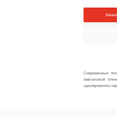
Заказ
Современные теп
лавсановой пле
одновременно па