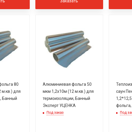
ать
Заказать
ольга 80
Алюминиевая фольга 50
Теплоиз
 м.кв.) для
мкм 1,2х10м (12 м.кв.) для
саун Пе
, Банный
термоизоляции, Банный
1,2*12,5 
Эксперт УЦЕНКА
фольга,
Под заказ
Под за