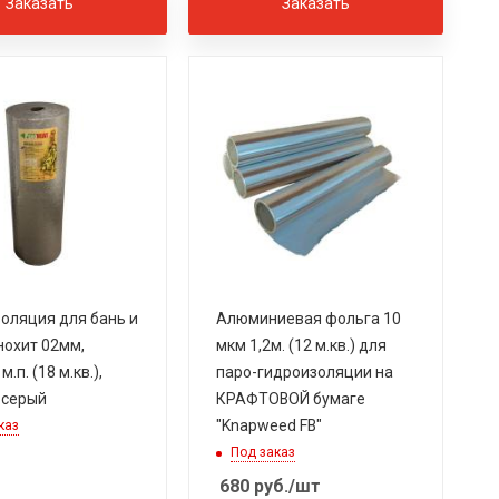
Заказать
Заказать
оляция для бань и
Алюминиевая фольга 10
нохит 02мм,
мкм 1,2м. (12 м.кв.) для
м.п. (18 м.кв.),
паро-гидроизоляции на
 серый
КРАФТОВОЙ бумаге
"Knapweed FB"
каз
Под заказ
680
руб.
/шт