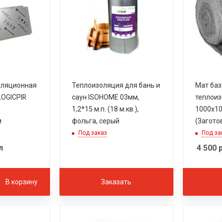
оляционная
Теплоизоляция для бань и
Мат баз
OGICPIR
саун ISOHOME 03мм,
теплои
1,2*15 м.п. (18 м.кв.),
1000х10
м
фольга, серый
(Загото
Под заказ
Под за
л
4 500
р
В корзину
Заказать