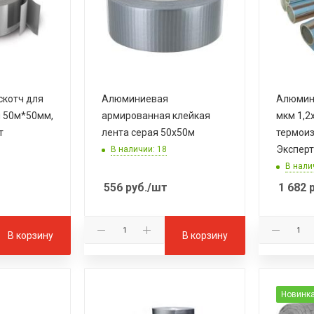
котч для
Алюминиевая
Алюмин
 50м*50мм,
армированная клейкая
мкм 1,2х
т
лента серая 50х50м
термоиз
Эксперт
В наличии: 18
В нали
556
руб.
/шт
1 682
р
В корзину
В корзину
Новинк