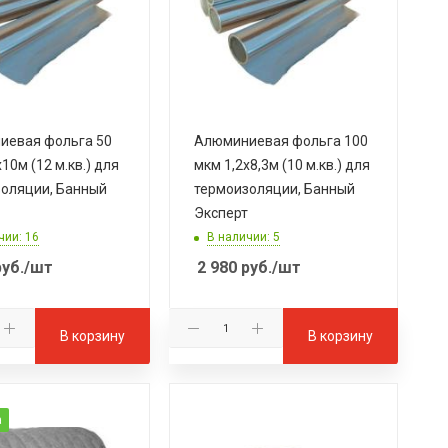
иевая фольга 50
Алюминиевая фольга 100
10м (12 м.кв.) для
мкм 1,2х8,3м (10 м.кв.) для
оляции, Банный
термоизоляции, Банный
Эксперт
чии: 16
В наличии: 5
уб.
/шт
2 980
руб.
/шт
В корзину
В корзину
а