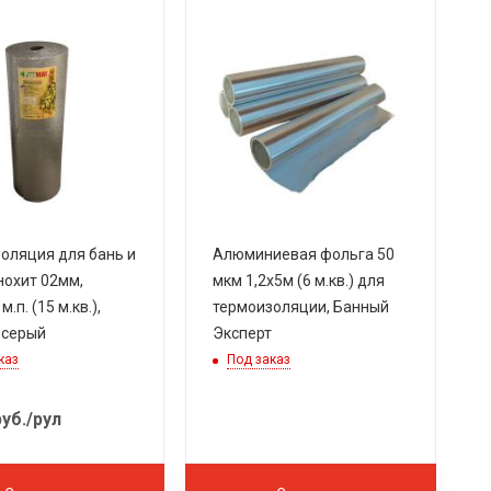
оляция для бань и
Алюминиевая фольга 50
нохит 02мм,
мкм 1,2х5м (6 м.кв.) для
м.п. (15 м.кв.),
термоизоляции, Банный
 серый
Эксперт
каз
Под заказ
уб.
/рул