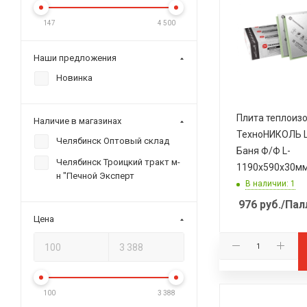
147
4 500
Наши предложения
Новинка
Плита теплоиз
Наличие в магазинах
ТехноНИКОЛЬ L
Челябинск Оптовый склад
Баня Ф/Ф L-
Челябинск Троицкий тракт м-
1190х590х30м
н "Печной Эксперт
В наличии: 1
976
руб.
/Пал
Цена
100
3 388