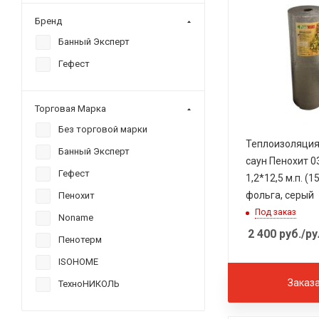
Бренд
Банный Эксперт
Гефест
Торговая Марка
Без торговой марки
Теплоизоляция
Банный Эксперт
саун Пенохит 0
Гефест
1,2*12,5 м.п. (15
фольга, серый
Пенохит
Под заказ
Noname
2 400
руб.
/ру
Пенотерм
ISOHOME
Заказ
ТехноНИКОЛЬ