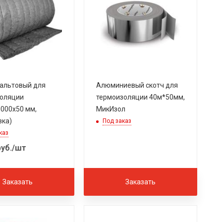
альтовый для
Алюминиевый скотч для
золяции
термоизоляции 40м*50мм,
000х50 мм,
МикИзол
вка)
Под заказ
каз
уб.
/шт
Заказать
Заказать