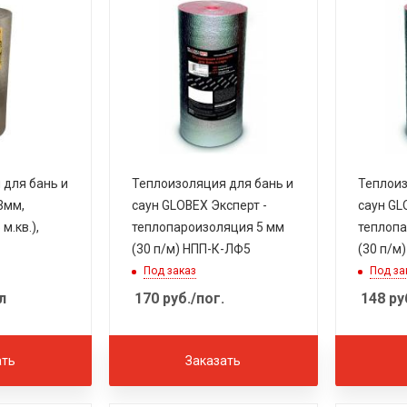
 для бань и
Теплоизоляция для бань и
Теплоиз
3мм,
саун GLOBEX Эксперт -
саун GL
 м.кв.),
теплопароизоляция 5 мм
теплопа
(30 п/м) НПП-К-ЛФ5
(30 п/м
Под заказ
Под за
л
170
руб.
/пог.
148
ру
ать
Заказать