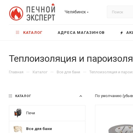
Челябинск
КАТАЛОГ
АДРЕСА МАГАЗИНОВ
АК
Теплоизоляция и пароизол
—
—
—
Главная
Каталог
Все для бани
Теплоизоляция и парои
По умолчанию (убыв
КАТАЛОГ
Печи
Все для бани