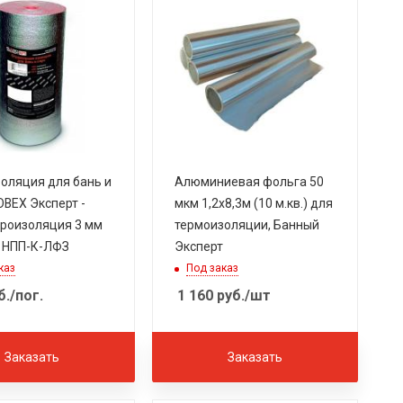
оляция для бань и
Алюминиевая фольга 50
OBEX Эксперт -
мкм 1,2х8,3м (10 м.кв.) для
роизоляция 3 мм
термоизоляции, Банный
) НПП-К-ЛФЗ
Эксперт
каз
Под заказ
б.
/пог.
1 160
руб.
/шт
Заказать
Заказать