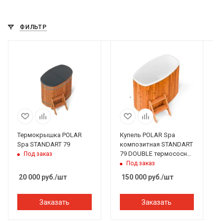
ФИЛЬТР
Термокрышка POLAR
Купель POLAR Spa
Spa STANDART 79
композитная STANDART
79 DOUBLE термососна
Под заказ
светлая +
Под заказ
Термокрышка
20 000
руб.
/шт
150 000
руб.
/шт
Заказать
Заказать