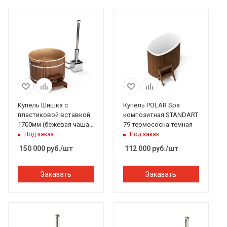
Купель Шишка с
Купель POLAR Spa
пластиковой вставкой
композитная STANDART
1700мм (бежевая чаша/
79 термососна темная
темный фасад)
Под заказ
Под заказ
150 000
руб.
/шт
112 000
руб.
/шт
Заказать
Заказать