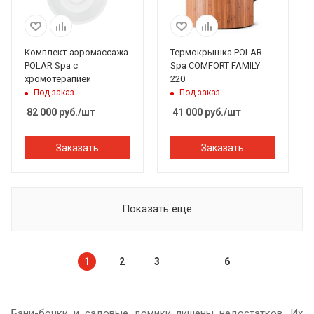
Комплект аэромассажа
Термокрышка POLAR
POLAR Spa с
Spa COMFORT FAMILY
хромотерапией
220
Под заказ
Под заказ
82 000
руб.
/шт
41 000
руб.
/шт
Заказать
Заказать
Показать еще
1
2
3
6
Бани-бочки и садовые домики лишены недостатков. Их