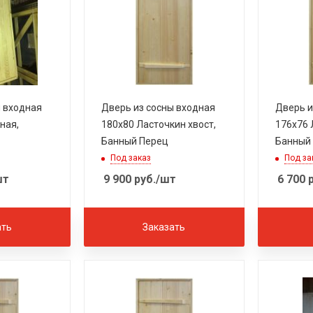
ы входная
Дверь из сосны входная
Дверь и
ная,
180х80 Ласточкин хвост,
176х76 
Банный Перец
Банный
Под заказ
Под за
шт
9 900
руб.
/шт
6 700
р
ать
Заказать