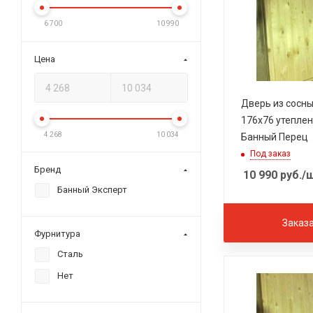
6 700
10 990
Цена
Дверь из сосн
176х76 утеплен
4 268
10 034
Банный Перец
Под заказ
Бренд
10 990
руб.
/
Банный Эксперт
Заказ
Фурнитура
Сталь
Нет