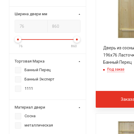
Ширина двери мм
76
860
Дверь из сосн
196х76 Ласточк
Торговая Марка
Банный Перец
Под заказ
Банный Перец
Банный Эксперт
1111
Заказ
Материал двери
Сосна
металлическая