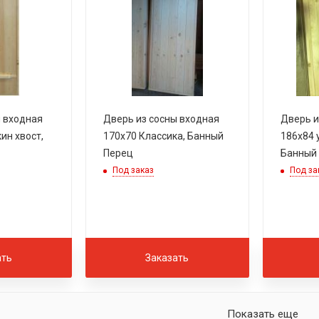
ы входная
Дверь из сосны входная
Дверь и
ин хвост,
170х70 Классика, Банный
186х84 
Перец
Банный
Под заказ
Под за
ать
Заказать
Показать еще