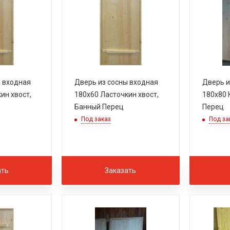
ы входная
Дверь из сосны входная
Дверь и
ин хвост,
180х60 Ласточкин хвост,
180х80 
Банный Перец
Перец
Под заказ
Под за
ать
Заказать