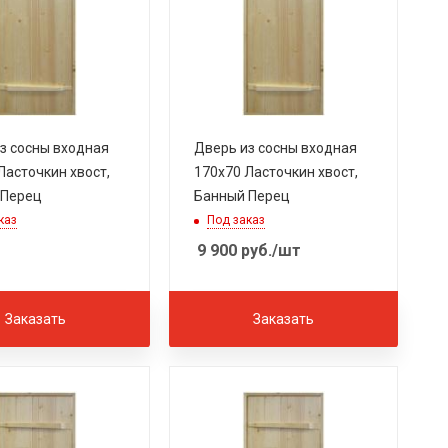
з сосны входная
Дверь из сосны входная
Ласточкин хвост,
170х70 Ласточкин хвост,
 Перец
Банный Перец
каз
Под заказ
9 900
руб.
/шт
Заказать
Заказать