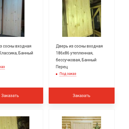
з сосны входная
Дверь из сосны входная
Классика, Банный
186х86 утепленная,
бессучковая, Банный
Перец
каз
Под заказ
Заказать
Заказать