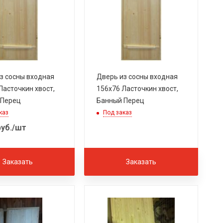
з сосны входная
Дверь из сосны входная
Ласточкин хвост,
156х76 Ласточкин хвост,
 Перец
Банный Перец
каз
Под заказ
уб.
/шт
Заказать
Заказать