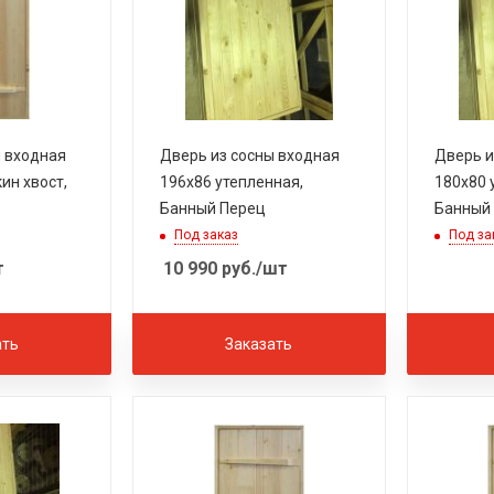
ы входная
Дверь из сосны входная
Дверь и
ин хвост,
196х86 утепленная,
180х80 
Банный Перец
Банный
Под заказ
Под за
т
10 990
руб.
/шт
ать
Заказать