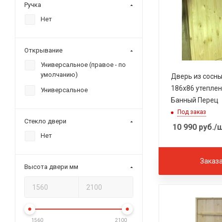
Ручка
Нет
Открывание
Универсальное (правое - по
умолчанию)
Дверь из сосн
186х86 утеплен
Универсальное
Банный Перец
Под заказ
Стекло двери
10 990
руб.
/
Нет
Заказ
Высота двери мм
1560
2100