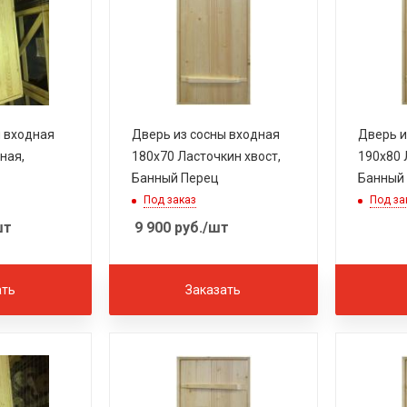
ы входная
Дверь из сосны входная
Дверь и
ная,
180х70 Ласточкин хвост,
190х80 
Банный Перец
Банный
Под заказ
Под за
шт
9 900
руб.
/шт
ать
Заказать