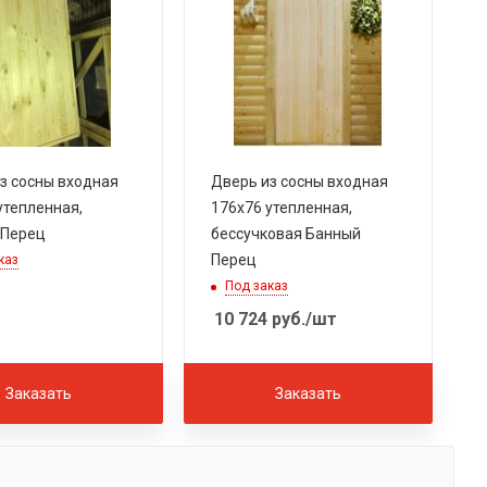
з сосны входная
Дверь из сосны входная
утепленная,
176х76 утепленная,
 Перец
бессучковая Банный
Перец
каз
Под заказ
10 724
руб.
/шт
Заказать
Заказать