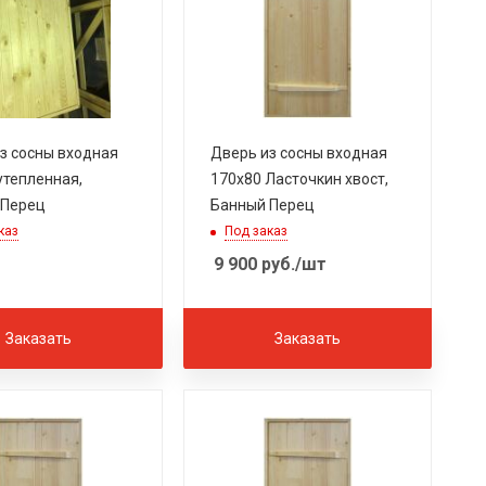
з сосны входная
Дверь из сосны входная
утепленная,
170х80 Ласточкин хвост,
 Перец
Банный Перец
каз
Под заказ
9 900
руб.
/шт
Заказать
Заказать