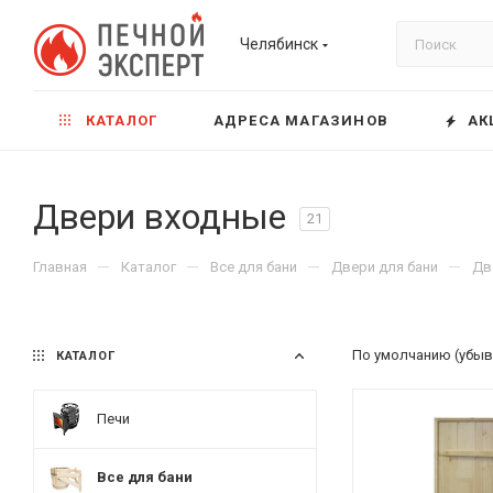
Челябинск
КАТАЛОГ
АДРЕСА МАГАЗИНОВ
АК
Двери входные
21
—
—
—
—
Главная
Каталог
Все для бани
Двери для бани
Дв
По умолчанию (убыв
КАТАЛОГ
Печи
Все для бани