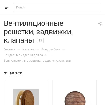
Вентиляционные
решетки, задвижки,
клапаны
33
—
—
—
Главная
Каталог
Все для бани
—
Бондарные изделия для бани
Вентиляционные решетки, задвижки, клапаны
ФИЛЬТР