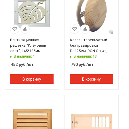
Вентиляционная
Клапан тарельчатый
решетка "Кленовый
без гравировки
лист", 145*125мм
D=125мм IRON Ольха,
Банный Эксперт
212F, Банный Эксперт
В наличии: 1
В наличии: 13
452
руб.
/шт
790
руб.
/шт
В корзину
В корзину