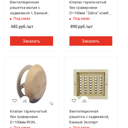
Вентиляционная
Клапан тарельчатый
решетка малая с
без гравировки
задвижкой 1, Банный
D=100мм "Zebra" комб.
Эксперт
древесина, 212F,
Под заказ
Под заказ
Банный Эксперт
682
руб.
/шт
890
руб.
/шт
Заказать
Заказать
Клапан тарельчатый
Вентиляционная
без гравировки
решетка с задвижкой,
D=100мм IRON
Банный Эксперт
Канадский кедр (Red
Под заказ
Под заказ