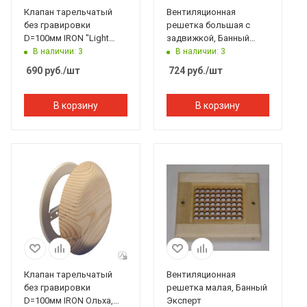
Клапан тарельчатый
Вентиляционная
без гравировки
решетка большая с
D=100мм IRON "Light
задвижкой, Банный
wood" липа, 212F,
Эксперт
В наличии: 3
В наличии: 3
Банный Эксперт
690
руб.
/шт
724
руб.
/шт
В корзину
В корзину
Клапан тарельчатый
Вентиляционная
без гравировки
решетка малая, Банный
D=100мм IRON Ольха,
Эксперт