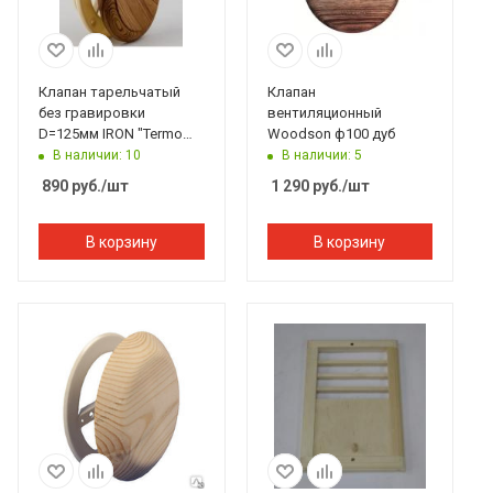
Клапан тарельчатый
Клапан
без гравировки
вентиляционный
D=125мм IRON "Termo
Woodson ф100 дуб
wood" Термо
В наличии: 10
В наличии: 5
древесина, 212F,
890
руб.
/шт
1 290
руб.
/шт
Банный Эксперт
В корзину
В корзину