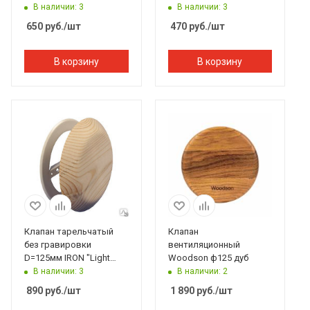
212F, Банный Эксперт
В наличии: 3
В наличии: 3
650
руб.
/шт
470
руб.
/шт
В корзину
В корзину
Клапан тарельчатый
Клапан
без гравировки
вентиляционный
D=125мм IRON "Light
Woodson ф125 дуб
wood" липа, 212F,
В наличии: 3
В наличии: 2
Банный Эксперт
890
руб.
/шт
1 890
руб.
/шт