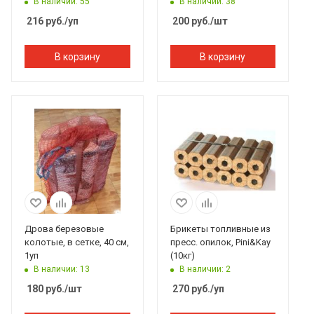
В наличии: 55
В наличии: 38
216
руб.
/уп
200
руб.
/шт
В корзину
В корзину
Дрова березовые
Брикеты топливные из
колотые, в сетке, 40 см,
пресс. опилок, Pini&Kay
1уп
(10кг)
В наличии: 13
В наличии: 2
180
руб.
/шт
270
руб.
/уп