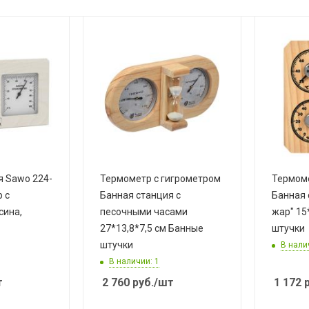
я Sawo 224-
Термометр с гигрометром
Термоме
 с
Банная станция с
Банная 
сина,
песочными часами
жар" 15
27*13,8*7,5 см Банные
штучки
штучки
В нали
В наличии: 1
т
2 760
руб.
/шт
1 172
р