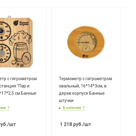
тр с гигрометром
Термометр с гигрометром
станция "Пар и
овальный, 16*14*3см, в
*17*2,5 см Банные
дерев.корпусе Банные
штучки
чии: 1
В наличии: 1
уб.
/шт
1 218
руб.
/шт