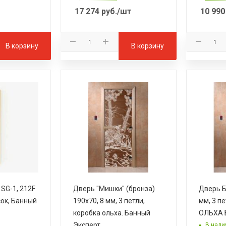
17 274
руб.
/шт
10 990
В корзину
В корзину
SG-1, 212F
Дверь "Мишки" (бронза)
Дверь Б
сок, Банный
190х70, 8 мм, 3 петли,
мм, 3 пе
коробка ольха. Банный
ОЛЬХА 
Эксперт
В нали