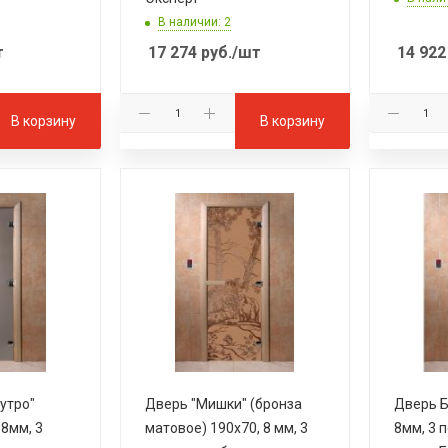
В наличии: 2
т
17 274
руб.
/шт
14 922
В корзину
В корзину
утро"
Дверь "Мишки" (бронза
Дверь Б
 8мм, 3
матовое) 190х70, 8 мм, 3
8мм, 3 п