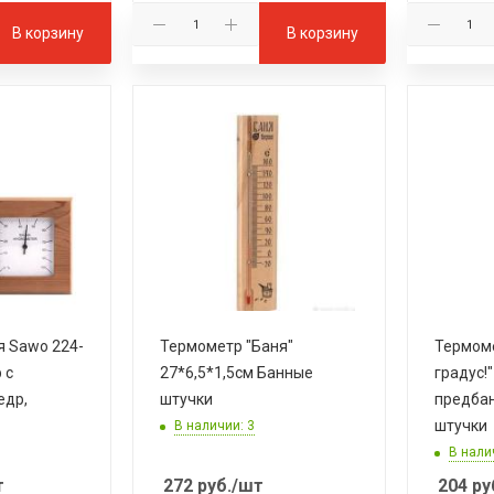
В корзину
В корзину
я Sawo 224-
Термометр "Баня"
Термом
 с
27*6,5*1,5см Банные
градус!"
едр,
штучки
предба
штучки
В наличии: 3
В нали
т
272
руб.
/шт
204
ру