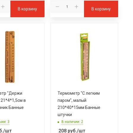
В корзину
В корзину
етр "Держи
Термометр "С легким
 21*4*1,5см в
паром", малый
нник Банные
210*40*15мм Банные
штучки
чии: 3
В наличии: 2
б.
/шт
208
руб.
/шт