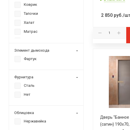
Коврик
Тапочки
2 850
руб.
/ш
Халат
Матрас
Накидка
Массажер
Элемент дымохода
Мочалка
Фартук
Маска
Валик
Фурнитура
Веер
Сталь
Подушка
Нет
Облицовка
Дверь "Банное 
Нержавейка
(сатин) 190х70,