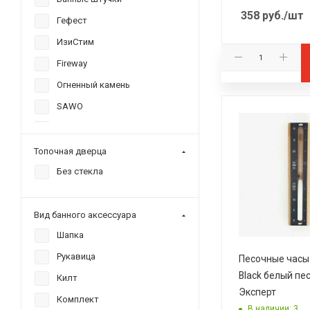
358
руб.
/шт
Гефест
ИзиСтим
Fireway
Огненный камень
SAWO
Grill'D
Doorwood
Топочная дверца
Woodson
Без стекла
Бацькина баня
Живица
Вид банного аксессуара
Прометалл
Шапка
Радуга
Рукавица
Песочные часы 
Black белый пе
Сталь-Мастер
Килт
Эксперт
Комплект
В наличии: 3