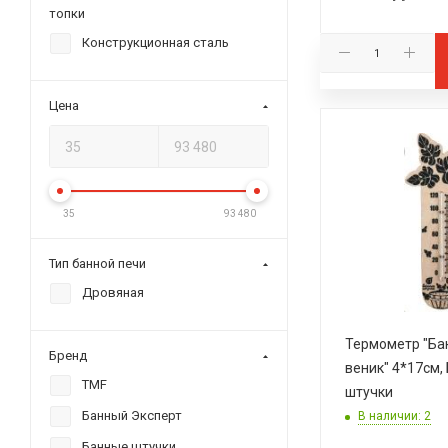
топки
Конструкционная сталь
Цена
35
93 480
Тип банной печи
Дровяная
Термометр "Ба
Бренд
веник" 4*17см,
TMF
штучки
Банный Эксперт
В наличии: 2
Банные штучки