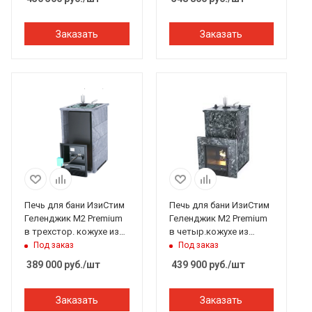
справа
Заказать
Заказать
Печь для бани ИзиСтим
Печь для бани ИзиСтим
Геленджик М2 Premium
Геленджик М2 Premium
в трехстор. кожухе из
в четыр.кожухе из
талькохлорита
пироксенита закр.верх
Под заказ
Под заказ
откр.верх под газ
вход с тыла
389 000
руб.
/шт
439 900
руб.
/шт
Заказать
Заказать