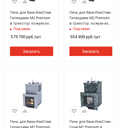
Печь для бани ИзиСтим
Печь для бани ИзиСтим
Геленджик М2 Premium
Геленджик М2 Premium
в трехстор. кожухе из
в трехстор. кожухе из
талькохлорита вх спр.
пироксенита вх слева
Под заказ
Под заказ
закр.верх 321
закр.верх 321
579 700
руб.
/шт
554 400
руб.
/шт
Заказать
Заказать
Печь для бани ИзиСтим
Печь для бани ИзиСтим
Геленджик М2 Premium
Сочи М2 Premium в