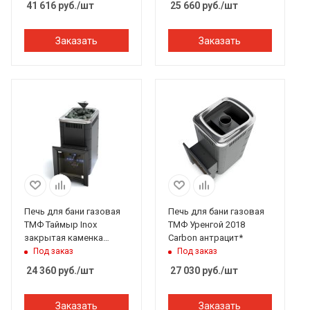
41 616
руб.
/шт
25 660
руб.
/шт
Заказать
Заказать
Печь для бани газовая
Печь для бани газовая
ТМФ Таймыр Inox
ТМФ Уренгой 2018
закрытая каменка
Carbon антрацит*
антрацит (без ГГУ)*
Под заказ
Под заказ
24 360
руб.
/шт
27 030
руб.
/шт
Заказать
Заказать