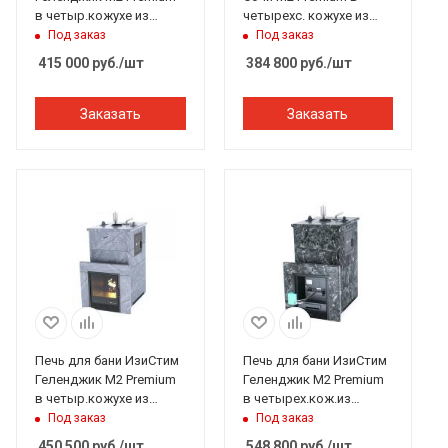
в четыр.кожухе из
четырехс. кожухе из
талькохлорита
пирокс. закр.верх вход
Под заказ
Под заказ
закр.верх вход с тыла
справа под ГГУ
415 000
руб.
/шт
384 800
руб.
/шт
Заказать
Заказать
Печь для бани ИзиСтим
Печь для бани ИзиСтим
Геленджик М2 Premium
Геленджик М2 Premium
в четыр.кожухе из
в четырех.кож.из
талькохлорита
пироксин.вых.спр.
Под заказ
Под заказ
откр.верх бок.вход
закр.верх с ГГУ.футер
450 500
руб.
/шт
548 800
руб.
/шт