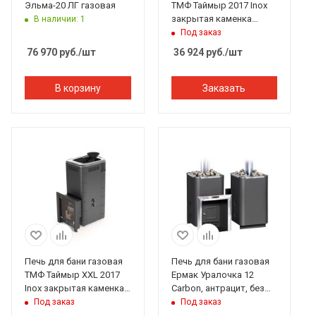
Эльма-20 ЛГ газовая
ТМФ Таймыр 2017 Inox
закрытая каменка
В наличии: 1
антрацит (без ГГУ)
Под заказ
76 970
руб.
/шт
36 924
руб.
/шт
В корзину
Заказать
Печь для бани газовая
Печь для бани газовая
ТМФ Таймыр XXL 2017
Ермак Уралочка 12
Inox закрытая каменка
Carbon, антрацит, без
антрацит (без ГГУ)
ГГУ
Под заказ
Под заказ