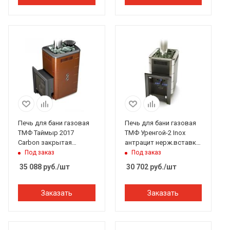
Печь для бани газовая
Печь для бани газовая
ТМФ Таймыр 2017
ТМФ Уренгой-2 Inox
Carbon закрытая
антрацит нерж.вставки
каменка с т/о
(без ГГУ)*
Под заказ
Под заказ
терракота (без ГГУ)
35 088
руб.
/шт
30 702
руб.
/шт
Заказать
Заказать