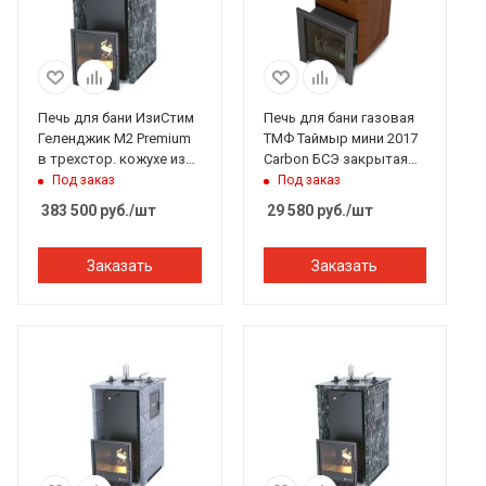
Печь для бани ИзиСтим
Печь для бани газовая
Геленджик М2 Premium
ТМФ Таймыр мини 2017
в трехстор. кожухе из
Carbon БСЭ закрытая
пироксенита вход с
каменка терракота (без
Под заказ
Под заказ
тыла откр.верх
ГГУ)
383 500
руб.
/шт
29 580
руб.
/шт
Заказать
Заказать