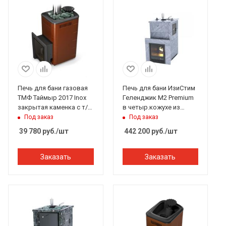
Печь для бани газовая
Печь для бани ИзиСтим
ТМФ Таймыр 2017 Inox
Геленджик М2 Premium
закрытая каменка с т/о
в четыр.кожухе из
терракота (без ГГУ)
талькохлорита
Под заказ
Под заказ
закр.верх бок.вход
39 780
руб.
/шт
442 200
руб.
/шт
справа
Заказать
Заказать