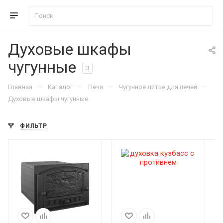
Духовые шкафы
чугунные
3
—
—
—
—
Главная
Каталог
Печи
Чугунное литье для печей
Духовые шкафы чугунные
ФИЛЬТР